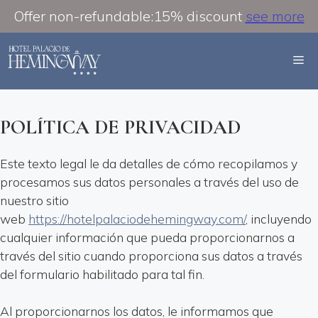
Offer non-refundable:15% discount
see more
Saltar
al
M
contenido
POLÍTICA DE PRIVACIDAD
Este texto legal le da detalles de cómo recopilamos y
procesamos sus datos personales a través del uso de
nuestro sitio
web
https://hotelpalaciodehemingway.com/
, incluyendo
cualquier información que pueda proporcionarnos a
través del sitio cuando proporciona sus datos a través
del formulario habilitado para tal fin.
Al proporcionarnos los datos, le informamos que