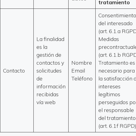
tratamiento
Consentimient
del interesado
(art. 6.1.a RGP
La finalidad
Medidas
es la
precontractual
gestión de
(art. 6.1.b RGP
contactos y
Nombre
Tratamiento es
Contacto
solicitudes
Email
necesario para
de
Teléfono
la satisfacción 
información
intereses
recibidas
legítimos
vía web
perseguidos po
el responsable
del tratamiento
(art. 6.1f RGPD