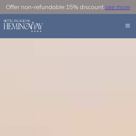
Offer non-refundable:15% discount
see more
Saltar
al
M
contenido